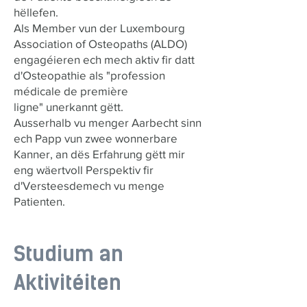
hëllefen.
Als Member vun der Luxembourg
Association of Osteopaths (ALDO)
engagéieren ech mech aktiv fir datt
d'Osteopathie als "profession
médicale de première
ligne" unerkannt gëtt.
Ausserhalb vu menger Aarbecht sinn
ech Papp vun zwee wonnerbare
Kanner, an dës Erfahrung gëtt mir
eng wäertvoll Perspektiv fir
d'Versteesdemech vu menge
Patienten.
Studium an
Aktivitéiten