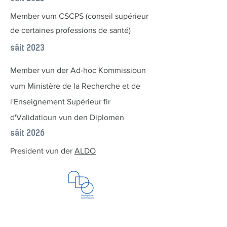
Member vum CSCPS (conseil supérieur
de certaines professions de santé)
säit 2023
Member vun der Ad-hoc Kommissioun
vum Ministère de la Recherche et de
l'Enseignement Supérieu
r fir
d'Validatioun vun den Diplomen
säit 2026
President vun der
ALDO