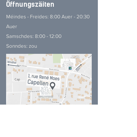
​Öffnungszäiten
Méindes - Freides: 8:00 Auer - 20:30
Auer
Samschdes: 8:00 - 12:00
Sonndes: zou