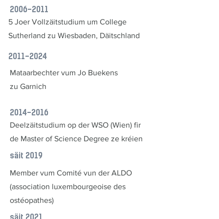
2006-2011
5 Joer Vollzäitstudium um College
Sutherland zu Wiesbaden, Däitschland
2011-2024
Mataarbechter vum Jo Buekens
zu Garnich
2014-2016
Deelzäitstudium op der WSO (Wien) fir
de Master of Science Degree ze kréien
säit 2019
Member vum Comité vun der ALDO
(association luxembourgeoise des
ostéopathes)
säit 2021