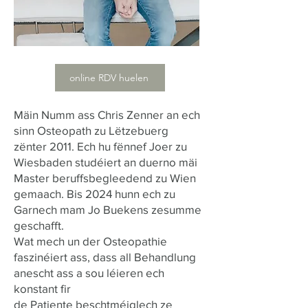
online RDV huelen
Mäin Numm ass Chris Zenner an ech
sinn Osteopath zu Lëtzebuerg
zënter 2011. Ech hu fënnef Joer zu
Wiesbaden studéiert an duerno mäi
Master beruffsbegleedend zu Wien
gemaach. Bis 2024 hunn ech zu
Garnech mam Jo Buekens zesumme
geschafft.
Wat mech un der Osteopathie
faszinéiert ass, dass all Behandlung
anescht ass a sou léieren ech
konstant fir
de Patiente beschtméiglech ze