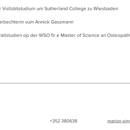
 Vollzäitstudium um Sutherland College zu Wiesbaden
rbechterin vum Annick Gassmann
tstudien op der WSO fir e Master of Science an Osteopath
+352 380638
marion-si