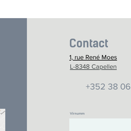
Contact
1, rue René Moes
L-8348 Capellen
+352 38 06
Virnumm