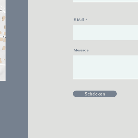
E-Mail
Message
Schécken