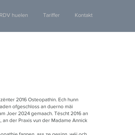
RDV huelen
Tariffer
Kontakt
zënter 2016 Osteopathin. Ech hunn
aden ofgeschloss an duerno mäi
 am Joer 2024 gemaach. Tëscht 2016 an
t, an der Praxis vun der Madame Annick
opathie fannen, ass ze gesinn, wéi och