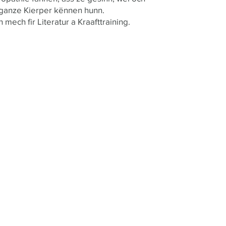
 ganze Kierper kënnen hunn.
ech fir Literatur a Kraafttraining.