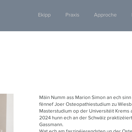
Ekipp
Praxis
Approche
Mäin Numm ass Marion Simon an ech sinn 
fënnef Joer Osteopathiestudium zu Wiesb
Masterstudium op der Universitéit Krems
2024 hunn ech an der Schwäiz praktizéier
Gassmann.
Wat ech am faszinéierendsten un der Oste