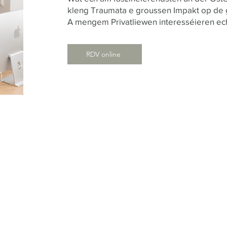
kleng Traumata e groussen Impakt op de
A mengem Privatliewen interesséieren ech m
RDV online
r