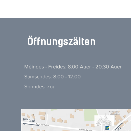
​Öffnungszäiten
Méindes - Freides: 8:00 Auer - 20:30 Auer
Samschdes: 8:00 - 12:00
Sonndes: zou